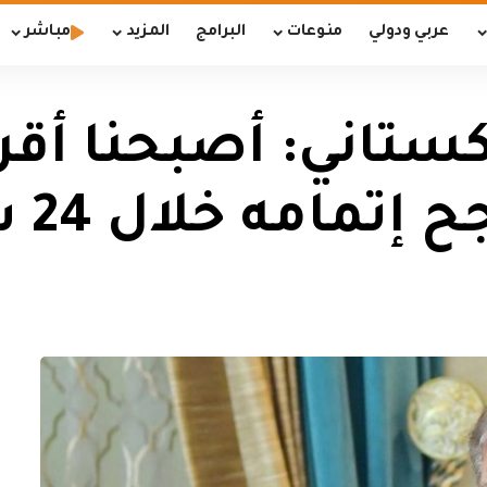
عربي ودولي
منوعات
البرامج
المزيد
مباشر
كستاني: أصبحنا أقر
مامه خلال 24 ساعة