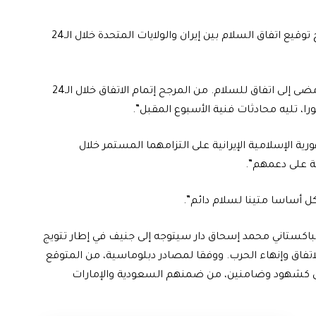
أعلن رئيس الوزراء الباكستاني شهباز شريف أنه من المرجح توقيع اتفاق السلام بين إيران والولايات المتحدة خلال الـ24
وكتب شريف على منصة “إكس”: “نحن أقرب من أي وقت مضى إلى اتفاق للسلام. من المرجح إتمام الاتفاق خلال الـ24
ا، تليه محادثات فنية الأسبوع المقبل”.
ية الإسلامية الإيرانية على التزامهما المستمر خلال
قة على دعمهم”.
ل أساسا متينا لسلام دائم”.
ية الباكستاني محمد إسحاق دار سيتوجه إلى جنيف في إطار تتويج
لاتفاق وإنهاء الحرب. ووفقا لمصادر دبلوماسية، من المتوقع
كبرى كشهود وضامنين، من ضمنهم السعودية والإمارات