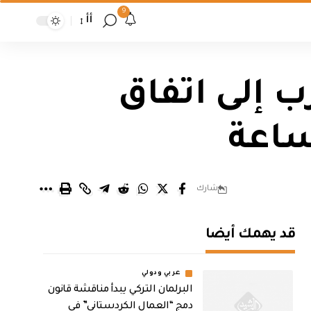
9
أأ
ب إلى اتفاق
شارك
قد يهمك أيضا
عربي ودولي
البرلمان التركي يبدأ مناقشة قانون
دمج “العمال الكردستاني” في