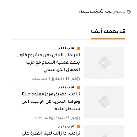
الوسوم
حزب الله
رئيس
لبنان
قد يهمك أيضا
عربي ودولي
‏البرلمان التركي يمرر مشروع قانون
يدعم عملية السلام مع حزب
العمال الكردستاني
قبل 48 دقيقة
8 مشاهدات
عربي ودولي
ترامب: مضيق هرمز مفتوح حاليًا
وقواتنا البحرية هي الوحيدة التي
تسيطر عليه
قبل 53 دقيقة
6 مشاهدات
عربي ودولي
ترامب: ما زالت لدينا القدرة على