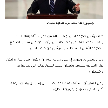
رئيس وزراء لبنان يطالب حزب الله بالإيفاء بتعهداته
طلب رئيس حكومة ‌لبنان نواف سلام من «حزب الله» إنقاذ البلاد،
وتغليب مصلحتها على مصلحة إيران، وأن يكون على مسار واحد مع
الحكومة لتأمين الانسحاب الإسرائيلي من جنوب لبنان.
وقال سلام لـ«رويترز»، إن على «حزب الله» أن «يكون أسرع منا، أو ​ليكن
على السرعة نفسها، وليعلن دعمه للمفاوضات التي نجريها في
واشنطن».
ومن المقرر أن تستأنف هذه المفاوضات بين إسرائيل ولبنان، برعاية
أميركية، في 22 يونيو (حزيران) الجاري.