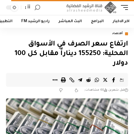
أأ
اخر الاخبار
البرامج
البث المباشر
راديو الرشيد FM
التطبي
أقتصاد
ارتفاع سعر الصرف في الأسواق
المحلية: 155250 ديناراً مقابل كل 100
دولار
قبل شهرين
60 مشاهدات