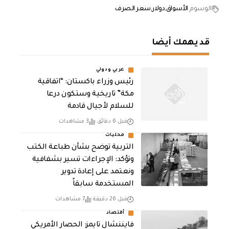
الوسوم
الأسواق
دولار
سعر الصرف
قد يهمك أيضا
عربي ودولي
رئيس وزراء باكستان: “اتفاقية
مكة” تاريخية وستكون درعا
للسلام لأجيال قادمة
قبل 6 دقائق
3 مشاهدات
محليات
التربية توضح بشأن طباعة الكتب
وتؤكد: الإجراءات تسير بشفافية
ونعتمد على إعادة تدوير
المستخدمة سابقاً
قبل 26 دقيقة
7 مشاهدات
أقتصاد
فايننشال تايمز: الحصار الأمريكي