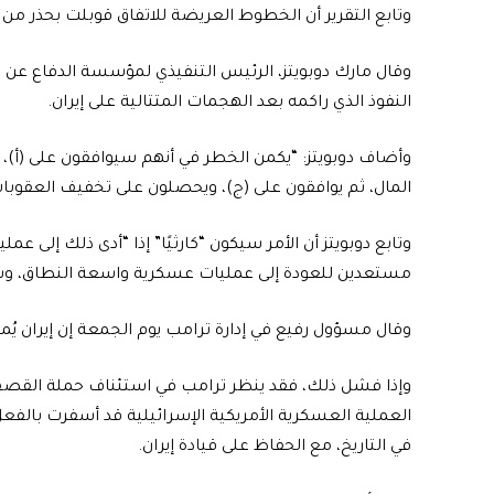
وتابع التقرير أن الخطوط العريضة للاتفاق قوبلت بحذر من 
وقال مارك دوبويتز، الرئيس التنفيذي لمؤسسة الدفاع عن الد
النفوذ الذي راكمه بعد الهجمات المتتالية على إيران.
وأضاف دوبويتز: “يكمن الخطر في أنهم سيوافقون على (أ)،
المال، ثم يوافقون على (ج)، ويحصلون على تخفيف العقوبا
وتابع دوبويتز أن الأمر سيكون “كارثيًا” إذا “أدى ذلك إل
مستعدين للعودة إلى عمليات عسكرية واسعة النطاق، وسي
وقال مسؤول رفيع في إدارة ترامب يوم الجمعة إن إيران يُمك
وإذا فشل ذلك، فقد ينظر ترامب في استئناف حملة القصف الأ
العملية العسكرية الأمريكية الإسرائيلية قد أسفرت بالفع
في التاريخ، مع الحفاظ على قيادة إيران.