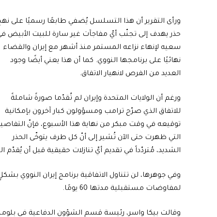
ورأى التقرير أن هذا التسلسل يُضفي طابعًا رسميًا على نه
حذر يهدف إلى تجنّب أيّ مفاجآت غير سارة للبيت الأبيض ف
سعيه لإنهاء نزاعه المستمر منذ أشهر مع إيران والقضاء
نهائيًا على برنامجها النووي. كما أن هذا يعني أيضًا وجود
العديد من الفرص لانهيار الاتفاق.
ورغم أن الولايات المتحدة وإيران لم تُقدّما صورةً شاملةً
للاتفاق الذي صرّح ترامب ومسؤولون كبار آخرون بإمكانية
توقيعه في وقت مبكر من نهاية هذا الأسبوع، فإنّ التفاصي
التي ظهرت حتى الآن تُشير إلى أنّ كل طرف يتوخّى الحذر
الشديد، مُتردّداً في تقديم أيّ تنازلات حقيقية قبل أن يُقدّم ا
وفي جوهرها، لن تتناول الاتفاقية برنامج إيران النووي بشك
لمفاوضات مستقبلية مدتها 60 يومًا.
وقالت بيكا واسر، رئيسة قسم الشؤون الدفاعية في بلومبيرغ