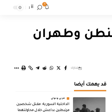
9
أأ
اشنطن وطهران
شارك
قد يهمك أيضا
عربي ودولي
الداخلية السورية: مقتل شخصين
مرتبطين بداعش خلال محاولتهما