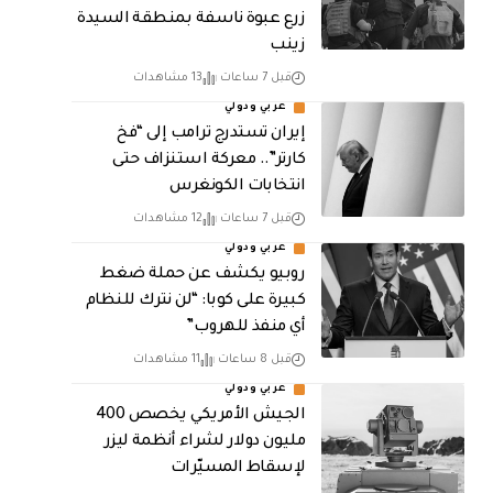
زرع عبوة ناسفة بمنطقة السيدة
زينب
قبل 7 ساعات
13 مشاهدات
عربي ودولي
إيران تستدرج ترامب إلى “فخ
كارتر”.. معركة استنزاف حتى
انتخابات الكونغرس
قبل 7 ساعات
12 مشاهدات
عربي ودولي
روبيو يكشف عن حملة ضغط
كبيرة على كوبا: “لن نترك للنظام
أي منفذ للهروب”
قبل 8 ساعات
11 مشاهدات
عربي ودولي
الجيش الأمريكي يخصص 400
مليون دولار لشراء أنظمة ليزر
لإسقاط المسيّرات