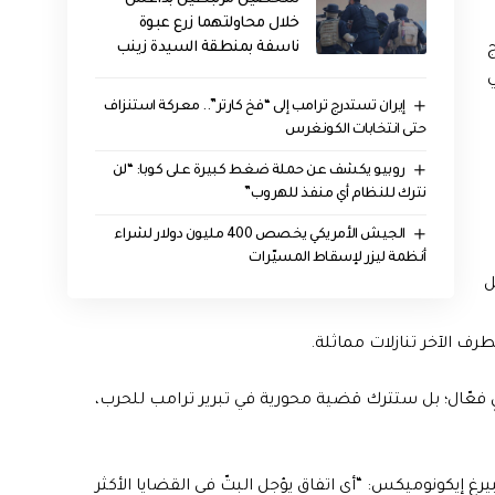
خلال محاولتهما زرع عبوة
ناسفة بمنطقة السيدة زينب
ج
ي
إيران تستدرج ترامب إلى “فخ كارتر”.. معركة استنزاف
حتى انتخابات الكونغرس
روبيو يكشف عن حملة ضغط كبيرة على كوبا: “لن
نترك للنظام أي منفذ للهروب”
الجيش الأمريكي يخصص 400 مليون دولار لشراء
أنظمة ليزر لإسقاط المسيّرات
ل
لطرف الآخر تنازلات مماثلة.
لٍ فعّال؛ بل ستترك قضية محورية في تبرير ترامب للحرب،
 إيكونوميكس: “أي اتفاق يؤجل البتّ في القضايا الأكثر