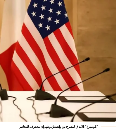
"بلومبيرغ": الاتفاق المقترح بين واشنطن وطهران محفوف بالمخاطر