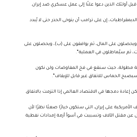
قبل أولئك الذين دعوا علنًا إلى عمل عسكري ضد إيران.
يمقراطيات، إن على ترامب أن يتوخى الحذر حتى لا يُبدد
 ويحصلون على المال، ثم يوافقون على (ب)، ويحصلون على
ت، ثم سيُماطلون في العملية”.
ى عملية مطولة، حيث سنقع في فخ المفاوضات ولن نكون
صبح الحماس للاتفاق غير قابل للإيقاف”.
ن إعادة دمجها في الاقتصاد العالمي إذا التزمت بالاتفاق.
مريكية على إيران، التي ستكون خيارًا صعبًا نظرًا لأن
ل عن مقتل الآلاف وتسببت في أسوأ أزمة إمدادات نفطية