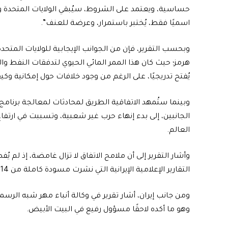
حساسية، ويعتمد على الشروط، سيُبقي الولايات المتحدة 
اسميًا فقط، يُختبر باستمرار، وعرضة للعنف”.
وبحسب التقرير، فإن من الجوانب الإيجابية للولايات المت
هرمز؛ حيث كان هذا الممر المائي الحيوي لتدفقات النفط وا
يُفتح تدريجيًا، على الرغم من وجود خلافات حول إمكانية وكيف
وبينما ستُمهد الاتفاقية الطريق لمحادثات لمعالجة برنامج 
الجانبين، إلى بدء إنهاء حرب غير شعبية، وتسببت في ارتفا
العالم.
وأشار التقرير إلى أن ملامح الاتفاق لا تزال غامضة، إذ لم
التقارير الإعلامية الإيرانية التي نشرت مسودة كاملة من 14 بندًا بأنها “أخبار كاذبة”.
وهو ما أكده لاحقًا مسؤول رفيع في البيت الأبيض.