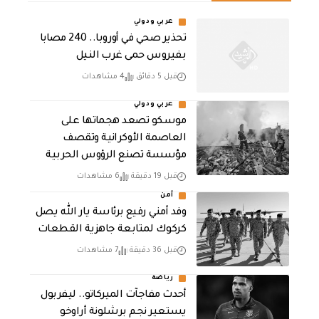
عربي ودولي
تحذير صحي في أوروبا.. 240 مصابا
بفيروس حمى غرب النيل
قبل 5 دقائق
4 مشاهدات
عربي ودولي
موسكو تصعد هجماتها على
العاصمة الأوكرانية وتقصف
مؤسسة تصنع الرؤوس الحربية
قبل 19 دقيقة
6 مشاهدات
أمن
وفد أمني رفيع برئاسة يار الله يصل
كركوك لمتابعة جاهزية القطعات
قبل 36 دقيقة
7 مشاهدات
رياضة
أحدث مفاجآت الميركاتو.. ليفربول
يستعير نجم برشلونة أراوخو