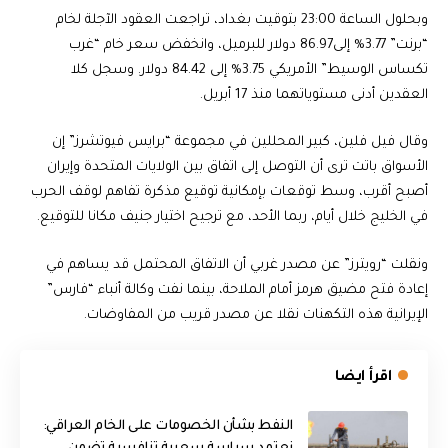
وبحلول الساعة 23:00 بتوقيت بغداد، تراجعت ​العقود الآجلة لخام
“برنت” 3.77% إلى86.97 دولار للبرميل، وانخفض ‌سعر خام “غرب
تكساس الوسيط” الأمريكي 3.75% إلى 84.42 دولار. وسجل كلا
العقدين أدنى مستوياتهما منذ 17 أبريل.
وقال فيل فلين، كبير المحللين في مجموعة “برايس فيوتشرز” إن
الأسواق باتت ترى أن التوصل إلى اتفاق بين الولايات المتحدة وإيران
أصبح أقرب، وسط توقعات بإمكانية توقيع مذكرة تفاهم لوقف الحرب
في الخليج خلال أيام، ربما الأحد، مع ترجيح اختيار جنيف مكانا للتوقيع.
ونقلت “رويترز” عن مصدر غربي أن الاتفاق المحتمل قد يساهم في
إعادة فتح مضيق هرمز أمام الملاحة، بينما نفت وكالة أنباء “فارس”
الإيرانية هذه التكهنات نقلا عن مصدر قريب من المفاوضات.
اقرأ ايضا
النفط بشأن الخصومات على الخام العراقي: