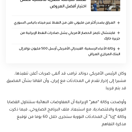
نعتمد سياسة سعرية تنافسية تضمن
اختيار أفضل العروض
العراق يصدر أكثر من مليوني طن من النفط عبر ميناء بانياس السوري
فايننشال تايمز: الحصار الأمريكي يشل صادرات النفط الإيرانية من
جزيرة خارك
وكالة الأنباء الرسمية: الفيدرالي الأمريكي أرسل 500 مليون دولار إلى
البنك المركزي العراقي
وكان الرئيس الأمريكي دونالد ترامب قد ألغى ضربات أعلن تنفيذها،
مشيرا إلى إحراز تقدم في المحادثات مع إيران، وأن اتفاقا بشأن المضيق
قد يتم قريبا.
وأوضحت وكالة “مهر” الإيرانية أن المفاوضات النهائية ستتناول القضايا
النووية والاقتصادية، مع استبعاد ملف البرنامج الصاروخي، فيما ذكرت
وكالة “إرنا” أن المحادثات النووية ستجرى خلال 60 يوما من توقيع
مذكرة التفاهم.