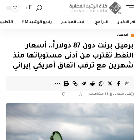
أأ
اخر الاخبار
البرامج
البث المباشر
راديو الرشيد FM
التطبي
أقتصاد
برميل برنت دون 87 دولاراً.. أسعار
النفط تقترب من أدنى مستوياتها منذ
شهرين مع ترقب اتفاق أمريكي إيراني
قبل شهرين
33 مشاهدات
1