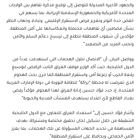
والجهود الأخيرة المبذولة للتوصل إلى توقيع مذكرة تفاهم بين الولايات
المتحدة الأمريكية والجمهورية الإسلامية الإيرانية، بما يسهم في
خفض حدة التوتر وتعزيز فرص الاستقرار الإقليمي. وتبادلا وجهات النظر
بشأن مضامين أي تفاهمات محتملة وانعكاساتها على أمن المنطقة،
مؤكدين أن شعوب المنطقة تتطلع إلى ترسيخ دعائم السلم والأمن
وتجنب المزيد من التصعيد”.
وواصل البيان، أن “الاتصال تناول الهجمات التي استهدفت عدداً من
الدول الخليجية، حيث أكد الوزير موقف العراق الثابت الرافض لتوسيع
رقعة الحرب أو زعزعة أمن واستقرار المنطقة،كما جرى بحث الهجوم
الذي تعرضت له محطة “براكة” للطاقة النووية في دولة الإمارات العربية
المتحدة، إذ جدد فؤاد حسين إدانة العراق لهذا الهجوم، مؤكداً رفض
بغداد القاطع لأي اعتداء يستهدف المنشآت المدنية والحيوية”.
وأشار فؤاد حسين إلى” استعداد العراق للتعاون مع الدول الخليجية
الشقيقة من خلال تشكيل لجان تحقيق مختصة ومشتركة، بهدف
المساهمة في تحديد الجهات المسؤولة عن تلك الهجمات، بما يعزز
الأمن الجماعي ويحافظ على استقرار المنطقة”.