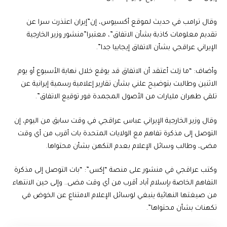
وقال ترامب في حديث لموقع أكسيوس، إن”إيران اعتذرت سرا عن
تقديم معلومات كاذبة بشأن الاتفاق”، معتبرا”منشور وزير الخارجية
الإيراني عراقجي بشأن الاتفاق إيجابيا جدا”.
وأضاف: “ما زلت أعتقد أن الاتفاق قد يوقع خلال نهاية الأسبوع أو يوم
الاثنين وطالبت بتوضيح علني بشأن تقارير إعلامية رسمية إيرانية عن
تلقي طهران مليارات من الأصول المجمدة فور توقيع الاتفاق”.
وقال وزير الخارجية الإيراني عباس عراقجي في وقت سابق من اليوم، إن
التوصل إلى مذكرة تفاهم مع الولايات المتحدة بات أقرب من أي وقت
مضى، وطالب وسائل الإعلام بعدم التكهن بشأن محتواها.
وكتب عراقجي في منشور على منصة “إكس”: “بات التوصل إلى مذكرة
التفاهم الخاصة بإسلام آباد أقرب من أي وقت مضى.. وإلى حين الانتهاء
من صيغتها النهائية ينبغي لوسائل الإعلام الامتناع عن الخوض في
تكهنات بشأن محتواها”.