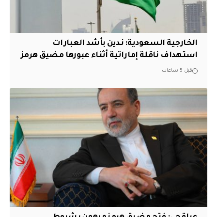
‏الخارجية السعودية: ندين بأشد العبارات
استهداف ناقلة إماراتية أثناء عبورها مضيق هرمز
قبل 5 ساعات