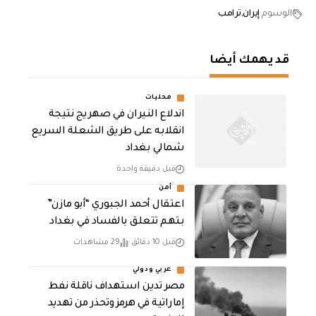
الوسوم
إيران
ترامب
قد يهمك أيضا
محليات
اندلاع النيران في صهريج نتيجة
انقلابه على طريق الشعلة السريع
شمالي بغداد
قبل دقيقة واحدة
أمن
اعتقال أحمد الجبوري “أبو مازن”
بتهم تتعلق بالفساد في بغداد
قبل 10 دقائق
29 مشاهدات
عربي ودولي
مصر تدين استهداف ناقلة نفط
إماراتية في هرمز وتحذر من تهديد