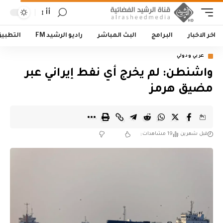
أأ
اخر الاخبار
البرامج
البث المباشر
راديو الرشيد FM
التطبي
عربي ودولي
واشنطن: لم يخرج أي نفط إيراني عبر
مضيق هرمز
قبل شهرين
19 مشاهدات