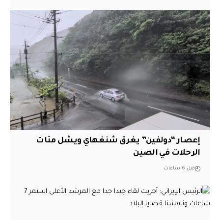
إعصار “دولفين” يغرق شنغهاي ويشل مئات
الرحلات في الصين
قبل 6 ساعات