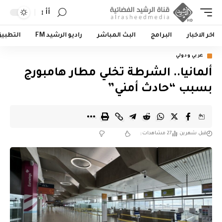
أأ
اخر الاخبار
البرامج
البث المباشر
راديو الرشيد FM
التطبي
عربي ودولي
ألمانيا.. الشرطة تخلي مطار هامبورج
بسبب “حادث أمني”
قبل شهرين
27 مشاهدات