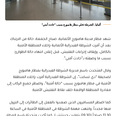
ألمانيا.. الشرطة تخلي مطار هامبورج بسبب "حادث أمني"
شهد مطار مدينة هامبورج الألمانية، صباح الجمعة، حالة من الارتباك
بعد أن أمرت الشرطة الفيدرالية الألمانية بإخلاء المنطقة الأمنية
بالكامل، وإيقاف إجراءات التفتيش، قبل إعلان انتهاء حالة الطوارئ
بسبب ما وصفته بـ”حادث أمني”.
وقال المتحدث باسم مديرية الشرطة الفيدرالية بمطار هامبورج
لصحيفة “دي تسايت”، إن الشرطة الفيدرالية أمرت بإخلاء المنطقة
الأمنية في مطار هامبورج بسبب “حالة أمنية”، واضطر جميع الركاب إلى
مغادرة المنطقة الواقعة خلف نقاط التفتيش الأمنية.
كما اضطر المسافرون الذين صعدوا بالفعل إلى الطائرات إلى النزول
منها مجدداً. وانتهت مهمة الشرطة في المنطقة الأمنية في الساعة
11:30 صباحاً (09:30 بتوقيت جرينتش)، كما أكدت متحدثة باسم المطار