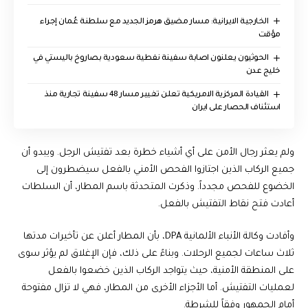
الخارجية الايرانية: مسار مضيق هرمز الجديد مع سلطنة عُمان إجراء
مؤقت
الحوثيون يعلنون اصابة سفينة نفطية سعودية بصاروخ باليستي في
خليج عدن
القيادة المركزية الامريكية تعلن تغيير مسار 48 سفينة تجارية منذ
استئناف الحصار على ايران
ولم يعثر رجال الأمن على أي أشياء خطرة بعد تفتيش الرجل. ويبدو أن
جميع الركاب الذين اجتازوا الفحص الأمني بالفعل سيضطرون إلى
الخضوع للفحص مجدداً. وذكرت المتحدثة باسم المطار، أن السلطات
أعادت فتح نقاط التفتيش بالفعل.
وأفادت وكالة الأنباء الألمانية DPA، بأن المطار أعلن عن تأخيرات مدتها
ثلاث ساعات لجميع الرحلات. وبناءً على ذلك، فإن الإغلاق لم يؤثر سوى
على المنطقة الأمنية، حيث يتواجد الركاب الذين خضعوا بالفعل
لعمليات التفتيش. أما الأجزاء الأخرى من المطار، فهي لا تزال مفتوحة
أمام الجمهور وفقاً للشرطة.