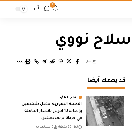
9
أأ
 سلاح نووي
شارك
قد يهمك أيضا
عربي ودولي
الصحة السورية: مقتل شخصين
وإصابة 13 اخرين بانفجار الحافلة
في جرمانا بريف دمشق
قبل 28 دقيقة
8 مشاهدات