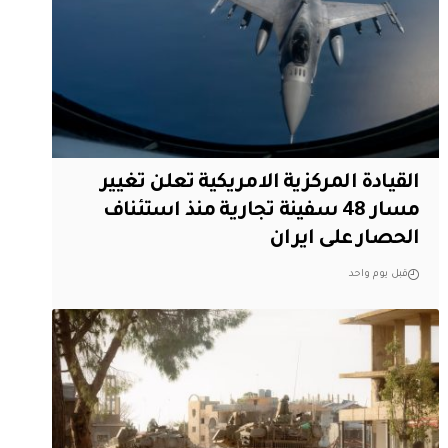
القيادة المركزية الامريكية تعلن تغيير
مسار 48 سفينة تجارية منذ استئناف
الحصار على ايران
قبل يوم واحد