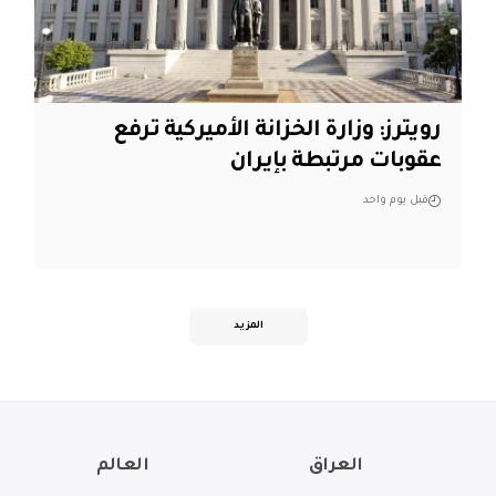
‏رويترز: وزارة الخزانة الأميركية ترفع
عقوبات مرتبطة بإيران
قبل يوم واحد
المزيد
العراق
العالم