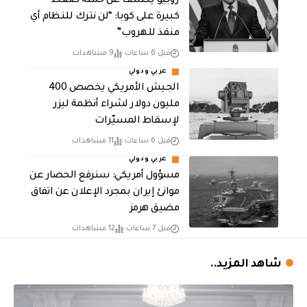
روبيو يكشف عن حملة ضغط
كبيرة على كوبا: “لن نترك للنظام أي
منفذ للهروب”
قبل 6 ساعات
9 مشاهدات
عربي ودولي
الجيش الأمريكي يخصص 400
مليون دولار لشراء أنظمة ليزر
لإسقاط المسيّرات
قبل 6 ساعات
11 مشاهدات
عربي ودولي
مسؤول أمريكي: سنرفع الحصار عن
موانئ إيران بمجرد الإعلان عن اتفاق
مضيق هرمز
قبل 7 ساعات
12 مشاهدات
شاهد المزيد..