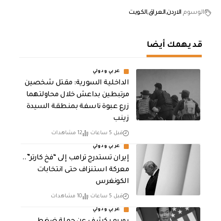
الوسوم
الاردن
العراق
الكويت
قد يهمك أيضا
عربي ودولي
الداخلية السورية: مقتل شخصين
مرتبطين بداعش خلال محاولتهما
زرع عبوة ناسفة بمنطقة السيدة
زينب
قبل 5 ساعات
12 مشاهدات
عربي ودولي
إيران تستدرج ترامب إلى “فخ كارتر”..
معركة استنزاف حتى انتخابات
الكونغرس
قبل 5 ساعات
10 مشاهدات
عربي ودولي