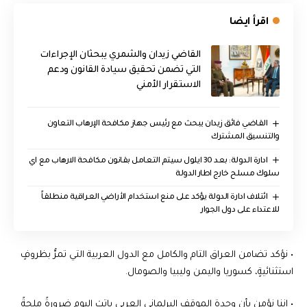
اقرأ ايضا
القاضي زيدان والشمري يبحثان الإجراءات
التي تضمن تحقيق سيادة القانون ودعم
الاستقرار الأمني
القاضي فائق زيدان يبحث مع رئيس جهاز مكافحة الإرهاب التعاون
والتنسيق المشترك
ادارة الدولة: بعد 30 ايلول سيتم التعامل بقانون مكافحة الارهاب مع اي
سلوك مسلح خارج اطار الدولة
ائتلاف ادارة الدولة يؤكد على منع استخدام الأراضي العراقية منطلقاً
للاعتداء على دول الجوار
• نؤكد تضامن العراق التام والكامل مع الدول العربية التي تمرُّ بظروفٍ
استثنائيةٍ، كسوريا واليمن وليبيا والصومال.
• إننا نؤمن بأن وحدة الموقف البرلماني العربي باتت اليوم ضرورةً ملحةً