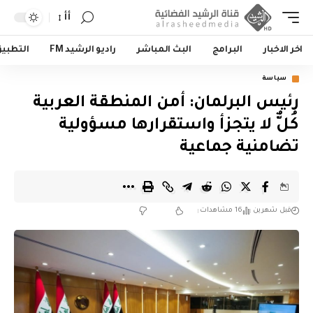
أأ
اخر الاخبار
البرامج
البث المباشر
راديو الرشيد FM
التطبي
سياسة
رئيس البرلمان: أمن المنطقة العربية
كُلٌّ لا يتجزأ واستقرارها مسؤولية
تضامنية جماعية
قبل شهرين
16 مشاهدات