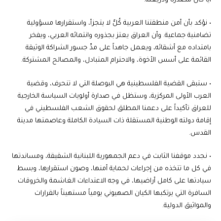
أياً كان مصدره وذريعته.
• نؤكد بأن أمن منطقتنا العربية كُلٌّ لا يتجزأ، واستقرارها مسؤولية
تضامنية جماعية. وأن العراق يعتز بجذوره وانتمائه العربي، ويفخر
بامتداده مع أشقائه، ويعمل جاهداً على مدِّ جسور الشراكة الوثيقة
القائمة على أسس الأخوة، والاحترام المتبادل، والمصالح المشتركة.
• ستبقى القضية الفلسطينية هي البوصلة التي لا تنحرف، وقضية
العرب الأولى المركزية، وستظل في صدارة أولويات السياسة الخارجية
للعراق تأكيداً على دعمنا المطلق لحقوق الشعب الفلسطيني في
إقامة دولته الوطنية المستقلة ذات السيادة الكاملة وعاصمتها مدينة
القدس.
• نجدد موقفنا الثابت في دعم الجمهورية اللبنانية الشقيقة، ومساندتها
في كل ما تتخذه من إجراءات لحماية أمنها، وصون استقرارها، وبسط
سيادتها على كامل أراضيها، في وجه الاعتداءات الغاشمة والخروقات
السافرة التي يرتكبها الكيان الصهيوني يومياً مستهيناً بالقرارات
والمواثيق الدولية.