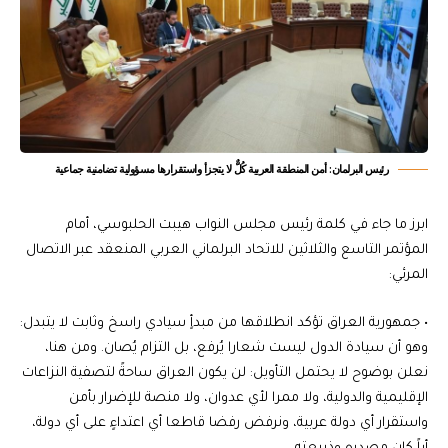
رئيس البرلمان: أمن المنطقة العربية كُلٌّ لا يتجزأ واستقرارها مسؤولية تضامنية جماعية
ابرز ما جاء في كلمة رئيس مجلس النواب هيبت الحلبوسي، أمام
المؤتمر التاسع والثلاثين للاتحاد البرلماني العربي المنعقد عبر الاتصال
المرئي:
• جمهورية العراق تؤكد انطلاقها من مبدأٍ سيادي راسخ وثابت لا يتبدل:
وهو أن سيادة الدول ليست شعارا يُرفع، بل التزام يُصان. ومن هنا،
نعلن بوضوح لا يحتمل التأويل: لن يكون العراق ساحةً لتصفية النزاعات
الإقليمية والدولية، ولا ممرا لأي عدوان، ولا منصة للإضرار بأمن
واستقرار أي دولة عربية، ونرفض رفضا قاطعا أي اعتداءٍ على أي دولة،