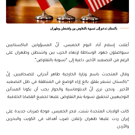
باكستان تدعو إلى تسوية بالتفاوض بين واشنطن وطهران
أعلنت إسلام آباد اليوم الخميس، أنّ المسؤولين الباكستانيين
سيواصلون جهود الوساطة لإنهاء الحرب بين واشنطن وطهران على
الرغم من التصعيد الأخير، داعية إلى “تسوية بالتفاوض”.
وقال المتحدث باسم وزارة الخارجية طاهر أندرابي للصحافيين، إنّ
“باكستان تشعر بقلق بالغ إزاء الوضع في المنطقة في ظل التصعيد
الأخير… ونحن نرى أنّ الدبلوماسية والحوار يجب أن يكونا المبدأين
التوجيهيين لتحقيق تسوية يتم التفاوض عليها لجميع القضايا الخلافية.
كانت الولايات المتحدة شنت، فجر الخميس، موجة ضربات جديدة على
إيران ردت عليها طهران بإعلان ضرب أهداف في الكويت والبحرين
والأردن.