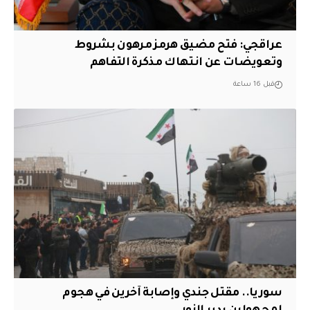
عراقجي: فتح مضيق هرمز مرهون بشروط
وتعويضات عن انتهاك مذكرة التفاهم
قبل 16 ساعة
سوريا.. مقتل جندي وإصابة آخرين في هجوم