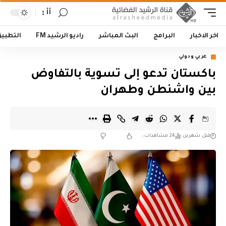
أأ
اخر الاخبار
البرامج
البث المباشر
راديو الرشيد FM
التطبي
عربي ودولي
باكستان تدعو إلى تسوية بالتفاوض
بين واشنطن وطهران
قبل شهرين
24 مشاهدات