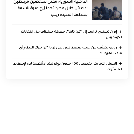
الداخلية السورية: مقتل شخصين مرتبطين
بداعش خلال محاولتهما زرع عبوة ناسفة
بمنطقة السيدة زينب
إيران تستدرج ترامب إلى “فخ كارتر”.. معركة استنزاف حتى انتخابات
الكونغرس
روبيو يكشف عن حملة ضغط كبيرة على كوبا: “لن نترك للنظام أي
منفذ للهروب”
الجيش الأمريكي يخصص 400 مليون دولار لشراء أنظمة ليزر لإسقاط
المسيّرات