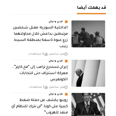
قد يهمك أيضا
عربي ودولي
الداخلية السورية: مقتل شخصين
مرتبطين بداعش خلال محاولتهما
زرع عبوة ناسفة بمنطقة السيدة
زينب
قبل ساعتين
12 مشاهدات
عربي ودولي
إيران تستدرج ترامب إلى “فخ كارتر”..
معركة استنزاف حتى انتخابات
الكونغرس
قبل ساعتين
9 مشاهدات
عربي ودولي
روبيو يكشف عن حملة ضغط
كبيرة على كوبا: “لن نترك للنظام أي
منفذ للهروب”