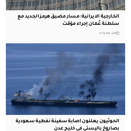
الخارجية الايرانية: مسار مضيق هرمز الجديد مع
سلطنة عُمان إجراء مؤقت
قبل يوم واحد
الحوثيون يعلنون اصابة سفينة نفطية سعودية
بصاروخ باليستي في خليج عدن