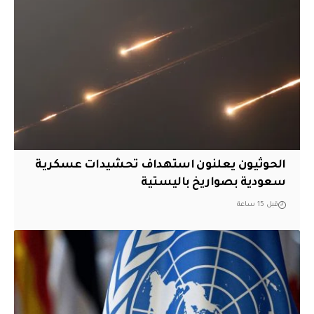
الحوثيون يعلنون استهداف تحشيدات عسكرية
سعودية بصواريخ باليستية
قبل 15 ساعة