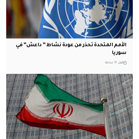
الأمم المتحدة تحذر من عودة نشاط ” داعش” في
سوريا
قبل 17 ساعة