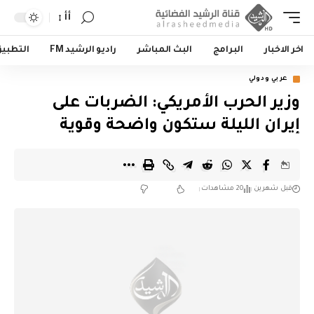
أأ
اخر الاخبار
البرامج
البث المباشر
راديو الرشيد FM
التطبي
عربي ودولي
وزير الحرب الأمريكي: الضربات على
إيران الليلة ستكون واضحة وقوية
قبل شهرين
20 مشاهدات