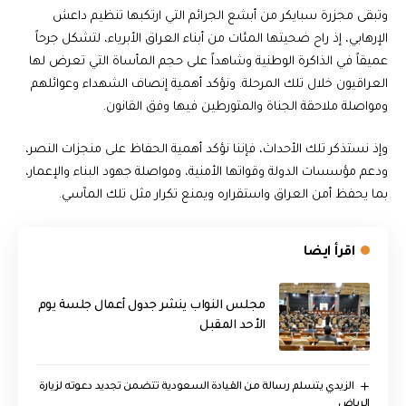
وتبقى مجزرة سبايكر من أبشع الجرائم التي ارتكبها تنظيم داعش
الإرهابي، إذ راح ضحيتها المئات من أبناء العراق الأبرياء، لتشكل جرحاً
عميقاً في الذاكرة الوطنية وشاهداً على حجم المأساة التي تعرض لها
العراقيون خلال تلك المرحلة. ونؤكد أهمية إنصاف الشهداء وعوائلهم
ومواصلة ملاحقة الجناة والمتورطين فيها وفق القانون.
وإذ نستذكر تلك الأحداث، فإننا نؤكد أهمية الحفاظ على منجزات النصر،
ودعم مؤسسات الدولة وقواتها الأمنية، ومواصلة جهود البناء والإعمار،
بما يحفظ أمن العراق واستقراره ويمنع تكرار مثل تلك المآسي.
اقرأ ايضا
مجلس النواب ينشر جدول أعمال جلسة يوم
الأحد المقبل
الزيدي يتسلم رسالة من القيادة السعودية تتضمن تجديد دعوته لزيارة
الرياض