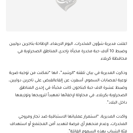
اعلنت مديرية شؤون المخدرات، اليوم الاربعاء، الإطاحة بتاجرين دوليين
وضبط 10 آلاف حبة مخدرة مخبأة بإحدى المناطق الصحراوية في
محافظة كربلاء.
وذكرت المديرية في بيان تلقته “الرشيد”، انها “تمكنت من توجيه ضربة
نوعية لعصابات السموم، أسفرت عن إلقاءالقبض على تاجرين دوليين،
وضبط عشرة الاف حبة كبتاجون كانت مخبأة في إحدى المناطق
الصحراوية بكربلاء، في محاولة لإخفائها تمهيداً لترويجها وتوزيعها
داخل البلاد”.
واكدت المديرية، “استمرار عملياتها الاستباقية ضد تجار ومروجي
المخدرات، وعدم منحهم أي فرصة لتهديد أمن المجتمع أو استهداف
فئة الشباب بهذه السموم القاتلة”.