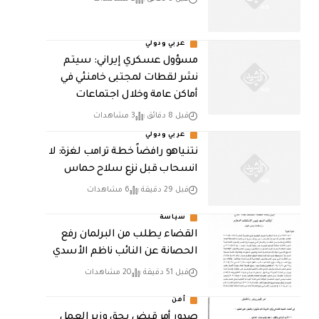
عربي ودولي
مسؤول عسكري إيراني: سيتم
نشر لقطات لمجتبى خامنئي في
أماكن عامة وخلال اجتماعات
قبل 8 دقائق
3 مشاهدات
عربي ودولي
نتنياهو رافضاً خطة ترامب لغزة: لا
انسحاب قبل نزع سلاح حماس
قبل 29 دقيقة
6 مشاهدات
سياسة
القضاء يطلب من البرلمان رفع
الحصانة عن النائب ناظم الأسدي
قبل 51 دقيقة
20 مشاهدات
أمن
صدور أمر قبض بحق وزير العمل