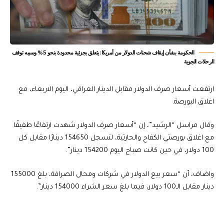
الحكومة بشأن إيقاف شحنات الدولار من أمريكا: يتعلق بجزئية محدودة بنحو 5% وسببه توقف
الرحلات الجوية
ارتفعت أسعار صرف الدولار مقابل الدينار العراقي، اليوم الاربعاء، مع
اغلاق البورصة.
وقال مراسل “الرشيد”، إن “أسعار صرف الدولار شهدت ارتفاعًا طفيفًا
مع اغلاق بورصتي الكفاح والحارثية، لتسجل 154650 دينارًا مقابل كل
100 دولار، في حين كانت صباح اليوم 154200 دينار”.
واضاف، أن “سعر بيع الدولار في شركات ومحال الصرافة، بلغ 155000
دينار مقابل الـ100 دولار، فيما بلغ سعر الشراء 154000 دينار”.