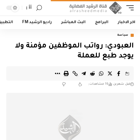
أأ
اخر الاخبار
البرامج
البث المباشر
راديو الرشيد FM
التطبي
سياسة
العبودي: رواتب الموظفين مؤمنة ولا
يوجد طبع للعملة
قبل شهرين
19 مشاهدات