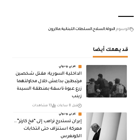
الوسوم
الدولة
السلاح
السلطات اللبنانية
ماكرون
قد يهمك أيضا
عربي ودولي
الداخلية السورية: مقتل شخصين
مرتبطين بداعش خلال محاولتهما
زرع عبوة ناسفة بمنطقة السيدة
زينب
قبل 8 ساعات
13 مشاهدات
عربي ودولي
إيران تستدرج ترامب إلى “فخ كارتر”..
معركة استنزاف حتى انتخابات
الكونغرس