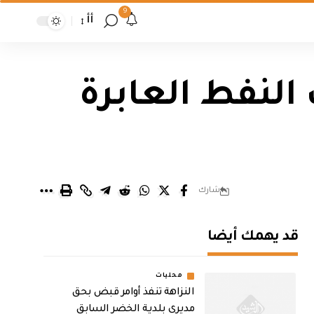
9
أأ
لنفط العابرة
شارك
قد يهمك أيضا
محليات
النزاهة تنفذ أوامر قبض بحق
مديري بلدية الخضر السابق