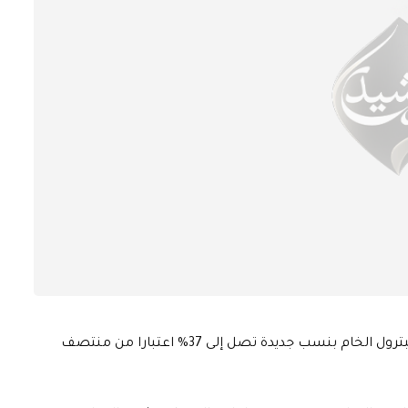
قررت هيئة قناة السويس زيادة الرسوم على عبور ناقلات البترول الخام بنسب جديدة تصل إلى 37% اعتبارا من منتصف