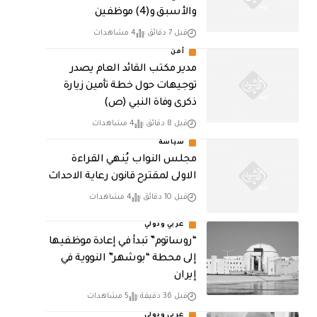
والأسبق و(4) موظفين
قبل 7 دقائق
4 مشاهدات
أمن
مدير مكتب القائد العام يصدر
توجيهات حول خطة تأمين زيارة
ذكرى وفاة النبي (ص)
قبل 8 دقائق
4 مشاهدات
سياسة
مجلس النواب يُنهي القراءة
الاولى لمقترح قانون رعاية الاحداث
قبل 10 دقائق
4 مشاهدات
عربي ودولي
“روساتوم” تبدأ في إعادة موظفيها
إلى محطة “بوشهر” النووية في
إيران
قبل 36 دقيقة
5 مشاهدات
عربي ودولي