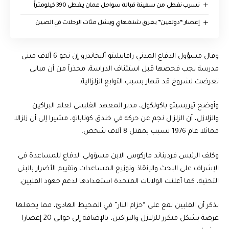
تسرب نفطي من سفينة قبالة سواحل عمان يغطي 390 كيلومتراً
إعصار “دولفين” يغرق شنغهاي ويشل مئات الرحلات في الصين
وقال مسؤول الدفاع المدني رافاييليتو أليخاندرو إن نحو 6 آلاف مبنى
مدرسة يجب فحصها قبل استئناف الدراسة، محذراً من أن مباني
تعرضت لشروخ قد تنهار بسبب التوابع الزلزالية.
وأوضح تيريسيتو باكولكول، مدير المعهد الفلبيني لعلم البراكين
والزلازل، أن الزلزال نجم عن حركة في خندق كوتاباتو، مشيرا إلى أن زلزالا
مماثلا عام 1976 تسبب بمقتل 8 آلاف شخص.
وكلف الرئيس فرديناند ماركوس الابن مسؤولي الدفاع للمساعدة في
الإشراف على البحث والإنقاذ وتوزيع المساعدات وتقييم الأضرار بالبنى
التحتية، كما أعلنت الولايات المتحدة استعدادها لدعم جهود الفلبين.
يذكر أن الفلبين تقع على “حزام النار” في المحيط الهادئ، مما يجعلها
عرضة بشكل متكرر للزلازل والبراكين، بالإضافة إلى حوالي 20 إعصارا