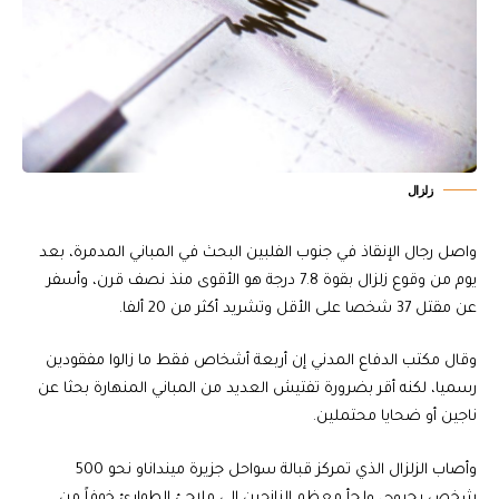
زلزال
واصل رجال الإنقاذ في جنوب الفلبين البحث في المباني المدمرة، بعد
يوم من وقوع زلزال بقوة 7.8 درجة هو الأقوى منذ نصف قرن، وأسفر
عن مقتل 37 شخصا على الأقل وتشريد أكثر من 20 ألفا.
وقال مكتب الدفاع المدني إن أربعة أشخاص فقط ما زالوا مفقودين
رسميا، لكنه أقر بضرورة تفتيش العديد من المباني المنهارة بحثا عن
ناجين أو ضحايا محتملين.
وأصاب الزلزال الذي تمركز قبالة سواحل جزيرة مينداناو نحو 500
شخص بجروح، ولجأ معظم النازحين إلى ملاجئ الطوارئ خوفاً من