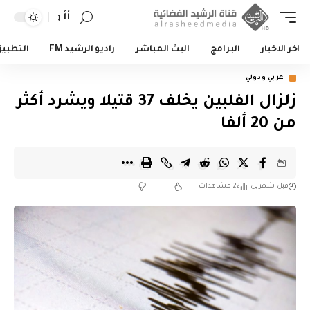
أأ
اخر الاخبار
البرامج
البث المباشر
راديو الرشيد FM
التطبي
عربي ودولي
زلزال الفلبين يخلف 37 قتيلا ويشرد أكثر
من 20 ألفا
قبل شهرين
22 مشاهدات