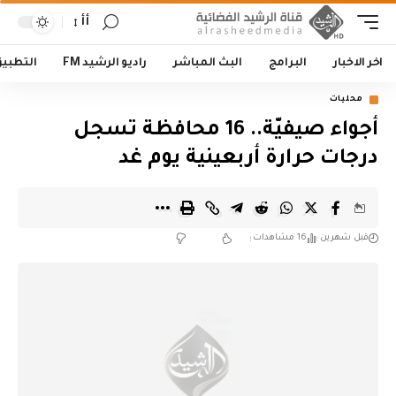
أأ
اخر الاخبار
البرامج
البث المباشر
راديو الرشيد FM
التطبي
محليات
أجواء صيفيّة.. 16 محافظة تسجل
درجات حرارة أربعينية يوم غد
قبل شهرين
16 مشاهدات