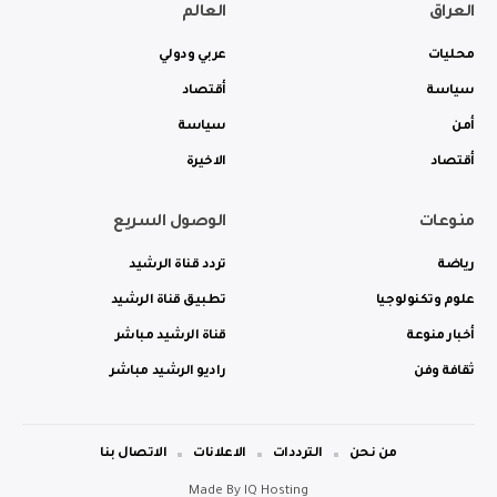
العراق
العالم
محليات
عربي ودولي
سياسة
أقتصاد
أمن
سياسة
أقتصاد
الاخيرة
منوعات
الوصول السريع
رياضة
تردد قناة الرشيد
علوم وتكنولوجيا
تطبيق قناة الرشيد
أخبار منوعة
قناة الرشيد مباشر
ثقافة وفن
راديو الرشيد مباشر
من نحن
الترددات
الاعلانات
الاتصال بنا
Made By
IQ Hosting