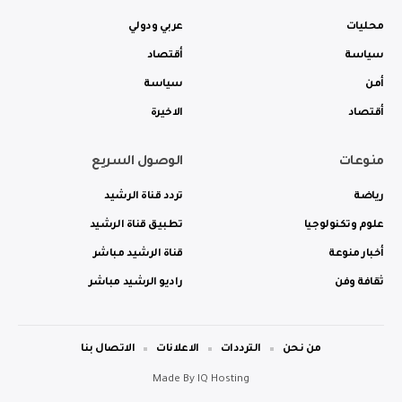
محليات
عربي ودولي
سياسة
أقتصاد
أمن
سياسة
أقتصاد
الاخيرة
منوعات
الوصول السريع
رياضة
تردد قناة الرشيد
علوم وتكنولوجيا
تطبيق قناة الرشيد
أخبار منوعة
قناة الرشيد مباشر
ثقافة وفن
راديو الرشيد مباشر
من نحن
الترددات
الاعلانات
الاتصال بنا
Made By
IQ Hosting