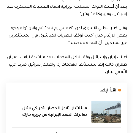
بعد أن أعلنت القوات المسلحة الإيرانية انتهاء العمليات العسكرية ضد
إسرائيل، وفق وكالة “رويترز”.
وقال كبير محللي الأسواق لدى “كيه.سي.إم تريد” تيم واترر: “رغم وجود
بعض الارتياح حيال أحدث توقف للضربات المباشرة، فإن المستثمرين
غير مقتنعين بأن الهدنة ستصمد”.
أعلنت إيران وإسرائيل وقف تبادل الهجمات بعد مناشدة ترامب، غير أن
طهران قالت إنها ستستأنف الهجمات إذا واصلت إسرائيل ضرب حزب
الله في لبنان.
اقرأ ايضا
فايننشال تايمز: الحصار الأمريكي يشل
صادرات النفط الإيرانية من جزيرة خارك