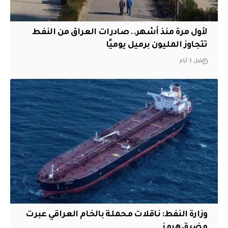
لأول مرة منذ أشهر.. صادرات العراق من النفط
تتجاوز المليون برميل يوميًا
قبل 3 أيام
وزارة النفط: ناقلات محملة بالخام العراقي عبرت
مضيق هرمز