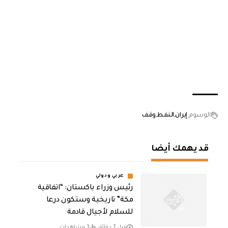
الوسوم
إيران
النفط
وقف
قد يهمك أيضا
عربي ودولي
رئيس وزراء باكستان: “اتفاقية
مكة” تاريخية وستكون درعا
للسلام لأجيال قادمة
قبل 7 دقائق
3 مشاهدات