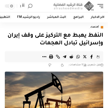
أأ
اخر الاخبار
البرامج
البث المباشر
راديو الرشيد FM
التطبي
أقتصاد
النفط يهبط مع التركيز على وقف إيران
وإسرائيل تبادل الهجمات
قبل شهرين
17 مشاهدات