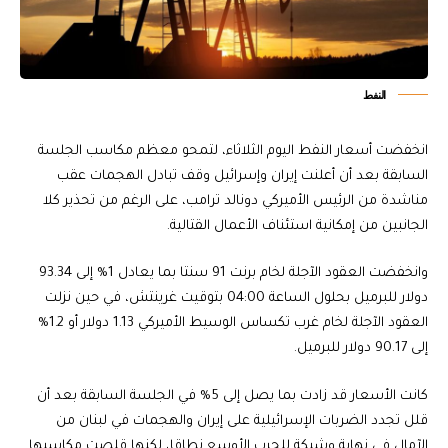
النفط
انخفضت أسعار النفط اليوم الثلاثاء، لتمحو معظم مكاسب الجلسة
السابقة بعد أن أعلنت إيران وإسرائيل وقف تبادل الهجمات عقب
مناشدة من الرئيس الأميركي دونالد ترامب، على الرغم من تحذير كلا
الجانبين من إمكانية استئناف الأعمال القتالية.
وانخفضت العقود الآجلة لخام برنت 91 سنتا بما يعادل 1% إلى 93.34
دولار للبرميل بحلول الساعة 04:00 بتوقيت غرينتش، في حين نزلت
العقود الآجلة لخام غرب تكساس الوسيط الأميركي 1.13 دولار أو 1.2%
إلى 90.17 دولار للبرميل.
كانت الأسعار قد زادت بما يصل إلى 5% في الجلسة السابقة بعد أن
قلل تجدد الضربات الإسرائيلية على إيران والهجمات في لبنان من
الآمال في نهاية وشيكة للحرب الأوسع نطاقا، لكنها قلصت مكاسبها