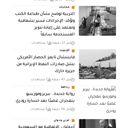
محليات
التربية توضح بشأن طباعة الكتب
وتؤكد: الإجراءات تسير بشفافية
ونعتمد على إعادة تدوير
المستخدمة سابقاً
قبل 27 دقيقة
7 مشاهدات
أقتصاد
فايننشال تايمز: الحصار الأمريكي
يشل صادرات النفط الإيرانية من
جزيرة خارك
قبل 43 دقيقة
7 مشاهدات
رياضة
رواية جديدة.. بيريز ومورينيو
ينفجران غضبًا بعد خسارة رودري
قبل 58 دقيقة
8 مشاهدات
عربي ودولي
أردوغان: الاتفاقية مع السعودية