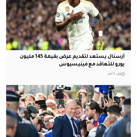
آرسنال يستعد لتقديم عرض بقيمة 145 مليون
يورو للتعاقد مع فينيسيوس
قبل 5 أيام