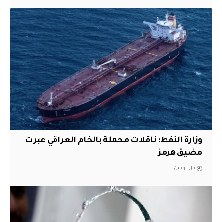
وزارة النفط: ناقلات محملة بالخام العراقي عبرت
مضيق هرمز
قبل يومين