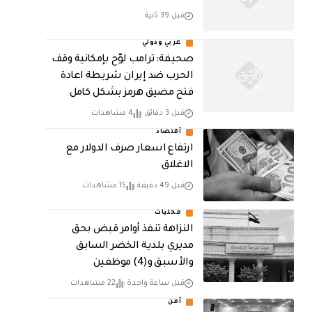
قبل 39 ثانية
عربي ودولي
صحيفة: ترامب لوّح بإمكانية وقف
الحرب ضد إيران شريطة اعادة
فتح مضيق هرمز بشكل كامل
قبل 3 دقائق
4 مشاهدات
أقتصاد
ارتفاع اسعار صرف الدولار مع
الاغلاق
قبل 49 دقيقة
15 مشاهدات
محليات
النزاهة تنفذ أوامر قبض بحق
مديري بلدية الخضر السابق
والأسبق و(4) موظفين
قبل ساعة واحدة
22 مشاهدات
أمن