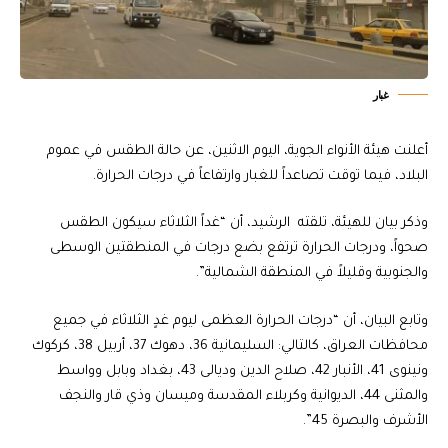
غبار
أعلنت هيئة الأنواء الجوية، اليوم الاثنين، عن حالة الطقس في عموم
البلاد، فيما توقت تصاعداً للغبار وارتفاعاً في درجات الحرارة.
وذكر بيان للهيئة، تلقته الرشيد، أن “غداً الثلاثاء سيكون الطقس
صحواً، ودرجات الحرارة ترتفع بضع درجات في المنطقتين الوسطى
والجنوبية وقليلاً في المنطقة الشمالية”.
وتابع البيان، أن “درجات الحرارة العظمى ليوم غدٍ الثلاثاء في جميع
محافظات العراق، كالتالي: السليمانية 36، دهوك 37، أربيل 38، كركوك
ونينوى 41، الأنبار 42، صلاح الدين وديالى 43، بغداد وبابل وواسط
والمثنى 44، الديوانية وكربلاء المقدسة وميسان وذي قار والنجف
الأشرف والبصرة 45”.