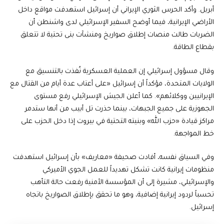
أبريل. وأكد الحرس الثوري الإيراني أن إسرائيل استهدفت مواقع داخل
الأراضي الإيرانية، فيما أوضح السفير الإسرائيلي لدى واشنطن أن
الضربات طالت منصات إطلاق صواريخ ومنشآت بنى تحتية لا تتعلق
بقطاع الطاقة.
وقال مسؤول إسرائيلي إن العملية العسكرية نُفذت بالتنسيق مع
الولايات المتحدة، مؤكداً أن إسرائيل «على أعتاب عدة أيام من القتال مع
الإيرانيين ووكلائهم». كما أعلن الجيش الإسرائيلي رفع مستوى
الجهوزية على جميع الجبهات، بينما حذرت تل أبيب من أنها ستدمر
مراكز قيادة «حزب الله» وبنيته التحتية في بيروت إذا دخل الحزب على
خط المواجهة.
وفي السياق نفسه، أفادت صحيفة «معاريف» بأن إسرائيل استهدفت
منظومات إيرانية كانت تشكل تهديداً للعمل الجوي الأميركي
والإسرائيلي، مشيرة إلى أن المؤسسة الأمنية رفعت حالة التأهب
تحسباً لردود إيرانية إضافية، وهو ما تحقق بإطلاق الصواريخ باتجاه
إسرائيل.