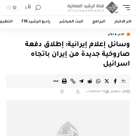
أأ
اخر الاخبار
البرامج
البث المباشر
راديو الرشيد FM
التطبي
عربي ودولي
وسائل إعلام إيرانية: إطلاق دفعة
صاروخية جديدة من إيران باتجاه
اسرائيل
قبل شهرين
19 مشاهدات