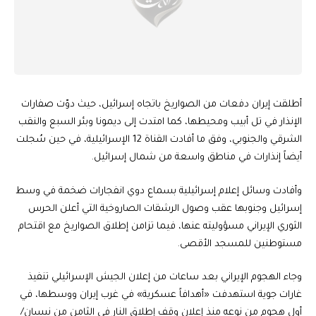
أطلقت إيران دفعات من الصواريخ باتجاه إسرائيل، حيث دوّت صفارات
الإنذار في تل أبيب ومحيطها، كما امتدت إلى ديمونا وبئر السبع والنقب
الشرقي والجنوبي، وفق ما أفادت القناة 12 الإسرائيلية، في حين سُجلت
أيضاً إنذارات في مناطق واسعة من شمال إسرائيل.
وأفادت وسائل إعلام إسرائيلية بسماع دوي انفجارات ضخمة في وسط
إسرائيل وجنوبها عقب وصول الرشقات الصاروخية التي أعلن الحرس
الثوري الإيراني مسؤوليته عنها، فيما تزامن إطلاق الصواريخ مع اقتحام
مستوطنين للمسجد الأقصى.
وجاء الهجوم الإيراني بعد ساعات من إعلان الجيش الإسرائيلي تنفيذ
غارات جوية استهدفت «أهدافاً عسكرية» في غرب إيران ووسطها، في
أول هجوم من نوعه منذ إعلان وقف إطلاق النار في الثامن من نيسان/