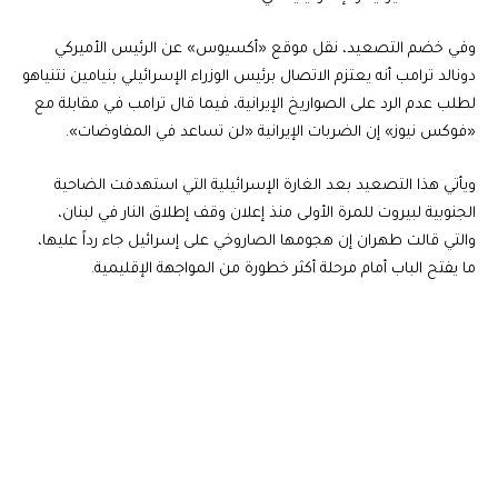
وفي خضم التصعيد، نقل موقع «أكسيوس» عن الرئيس الأميركي
دونالد ترامب أنه يعتزم الاتصال برئيس الوزراء الإسرائيلي بنيامين نتنياهو
لطلب عدم الرد على الصواريخ الإيرانية، فيما قال ترامب في مقابلة مع
«فوكس نيوز» إن الضربات الإيرانية «لن تساعد في المفاوضات».
ويأتي هذا التصعيد بعد الغارة الإسرائيلية التي استهدفت الضاحية
الجنوبية لبيروت للمرة الأولى منذ إعلان وقف إطلاق النار في لبنان،
والتي قالت طهران إن هجومها الصاروخي على إسرائيل جاء رداً عليها،
ما يفتح الباب أمام مرحلة أكثر خطورة من المواجهة الإقليمية.