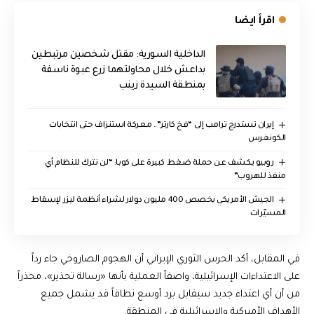
اقرأ ايضا
الداخلية السورية: مقتل شخصين مرتبطين
بداعش خلال محاولتهما زرع عبوة ناسفة
بمنطقة السيدة زينب
إيران تستدرج ترامب إلى “فخ كارتر”.. معركة استنزاف حتى انتخابات
الكونغرس
روبيو يكشف عن حملة ضغط كبيرة على كوبا: “لن نترك للنظام أي
منفذ للهروب”
الجيش الأمريكي يخصص 400 مليون دولار لشراء أنظمة ليزر لإسقاط
المسيّرات
في المقابل، أكد الحرس الثوري الإيراني أن الهجوم الصاروخي جاء رداً
على الاعتداءات الإسرائيلية، واصفاً العملية بأنها «رسالة تحذير»، محذراً
من أن أي اعتداء جديد سيقابل برد أوسع نطاقاً قد يشمل جميع
الأهداف الأميركية والإسرائيلية في المنطقة.