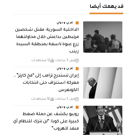
قد يهمك أيضا
عربي ودولي
الداخلية السورية: مقتل شخصين
مرتبطين بداعش خلال محاولتهما
زرع عبوة ناسفة بمنطقة السيدة
زينب
قبل 5 ساعات
12 مشاهدات
عربي ودولي
إيران تستدرج ترامب إلى “فخ كارتر”..
معركة استنزاف حتى انتخابات
الكونغرس
قبل 5 ساعات
10 مشاهدات
عربي ودولي
روبيو يكشف عن حملة ضغط
كبيرة على كوبا: “لن نترك للنظام أي
منفذ للهروب”