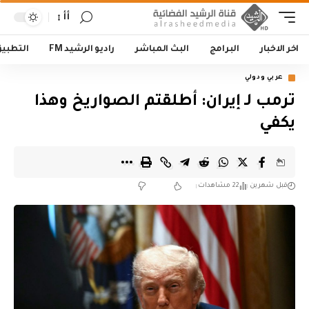
أأ
اخر الاخبار
البرامج
البث المباشر
راديو الرشيد FM
التطبي
عربي ودولي
‏ترمب لـ إيران: أطلقتم الصواريخ وهذا
يكفي
قبل شهرين
22 مشاهدات