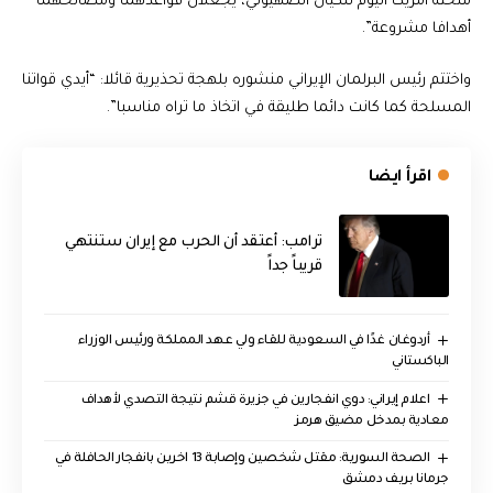
منحته أمريكا اليوم للكيان الصهيوني، يجعلان قواعدهما ومصالحهما
أهدافا مشروعة”.
واختتم رئيس البرلمان الإيراني منشوره بلهجة تحذيرية قائلا: “أيدي قواتنا
المسلحة كما كانت دائما طليقة في اتخاذ ما تراه مناسبا”.
اقرأ ايضا
‏ترامب: أعتقد أن الحرب مع إيران ستنتهي
قريباً جداً
أردوغان غدًا في السعودية للقاء ولي عهد المملكة ورئيس الوزراء
الباكستاني
اعلام إيراني: دوي انفجارين في جزيرة قشم نتيجة التصدي لأهداف
معادية بمدخل مضيق هرمز
الصحة السورية: مقتل شخصين وإصابة 13 اخرين بانفجار الحافلة في
جرمانا بريف دمشق