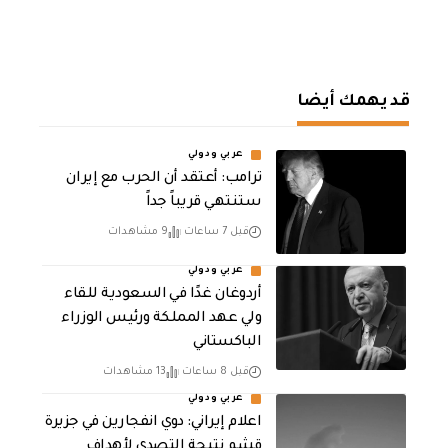
قد يهمك أيضا
عربي ودولي
‏ترامب: أعتقد أن الحرب مع إيران
ستنتهي قريباً جداً
قبل 7 ساعات
9 مشاهدات
عربي ودولي
أردوغان غدًا في السعودية للقاء
ولي عهد المملكة ورئيس الوزراء
الباكستاني
قبل 8 ساعات
13 مشاهدات
عربي ودولي
اعلام إيراني: دوي انفجارين في جزيرة
قشم نتيجة التصدي لأهداف