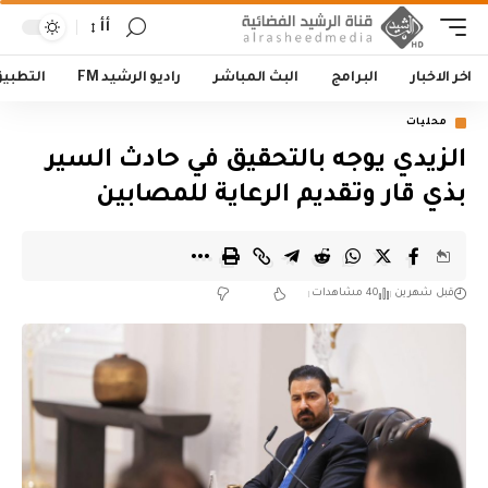
أأ
اخر الاخبار
البرامج
البث المباشر
راديو الرشيد FM
التطبي
محليات
الزيدي يوجه بالتحقيق في حادث السير
بذي قار وتقديم الرعاية للمصابين
قبل شهرين
40 مشاهدات