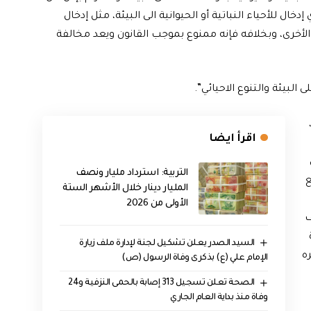
دخال للأحياء النباتية أو الحيوانية الى البيئة، مثل إدخال
ية الأخرى، وبخلافه فإنه ممنوع بموجب القانون ويعد مخالفة
لبيئة والتنوع الاحيائي”.
اقرأ ايضا
التربية: استرداد مليار ونصف
ع
المليار دينار خلال الأشهر الستة
الأولى من 2026
ف
السيد الصدر يعلن تشكيل لجنة لإدارة ملف زيارة
ره
الإمام علي (ع) بذكرى وفاة الرسول (ص)
الصحة تعلن تسجيل 313 إصابة بالحمى النزفية و24
وفاة منذ بداية العام الجاري