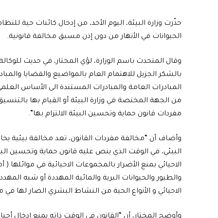
حذّرت وزارة البيئة، اليوم الأحد، من إدخال كائنات حية للن
الحيوانات في الأنهار من دون إذن مسبق مخالفة قانونية.
وقال المتحدث باسم الوزارة، لؤي المختار، في حديث للوكالة
بالشكر الجزيل للاهتمام العام بالمواضيع والقضايا والمبا
المبادرات العامة والمبادرات المستندة الى الأساس العلمي وا
من الجهة المختصة في وزارة البيئة أو القيام بها بالتنسيق
مفردات قانون حماية وتحسين البيئة الالتزام بها”.
وأضاف أن “مخالفة مفردات القانون، تعد مخالفة بيئية ي
الاحيائي بمنع الأضرار بالمجموعات الاحيائية في موائلها (
والطيور والحيوانات البرية والمائية المهددة أو شبه المهددة
الاحيائي و الأنواع الحية من النشاط البشري الضار لها في م
وأوضح المختار، أن “القانون في الوقت ذاته يمنع إدخال أحياء ن