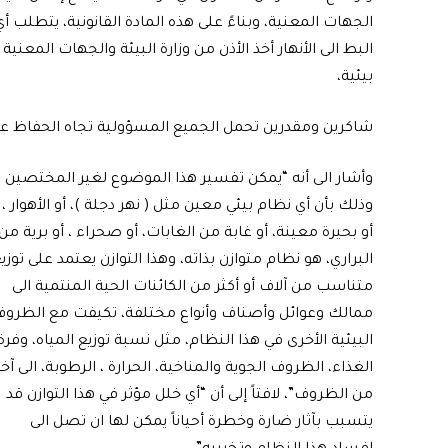
الجهات المعنية، وبناءً على هذه المادة القانونية، يتطلب أي إ
البط الى الأنهار أخذ الأذن من وزارة البيئة والجهات المعن
بيئية،
شاكرين ومقدرين تحمل الجميع المسؤولية تجاه الحفاظ على ا
وأشار الى أنه “يمكن تفسير هذا الموضوع لغير المختصين ،
وذلك بأن أي نظام بيئي معين مثل ( نهر دجلة )، أو الأهوار ،
أو بحيرة معينة، أو غابة من الغابات، أو صحراء ، أو برية من
البراري، هو نظام متوازن بذاته، وهذا التوازن يعتمد على توزي
متناسب من آلاف أو أكثر من الكائنات الحية المنتمية الى
ممالك وعوائل وأصناف وأنواع مختلفة، تكيفت مع الظرو
البيئية الأخرى في هذا النظام، مثل نسبة توزيع المياه، وفرة
الغذاء، الظروف الجوية والمناخية، الحرارة ، الرطوبة، الى آخ
من الظروف”، لافتاً إلى أن “أي خلل مؤثر في هذا التوازن قد
يتسبب بآثار ضارة وخطرة أحياناً يمكن لها ان تصل الى