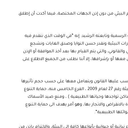
ظام البيئي من دون إذن الجهات المختصة، فيما أكدت أن إطلاق
 الرسمية وتابعته الرشيد: إنه “في الوقت الذي نتقدم فيه
درات البيئية ونقدر حسن النوايا وصدق الغايات ونشجع
لقانوني، والتي يتم القيام بها بعد أخذ الموافقة أو الإذن
 معها أو بإشرافها، إلا أننا نطلب من الجميع الاطلاع على
حاسب عليها القانون ويتعامل معها على حسب حجم تأثيرها
البيئي، في الوقت الذي ينص عليه قانون حماية وتحسين البيئة رقم 27 لعام 2009 ، الفرع الخامس منه، حماية التنوع
 أماكن تواجدها وحياتها الطبيعية ) ، ومنع صيد الأسماك
 بالانقراض والاتجار بها، وهو أمر يهدف الى حماية التنوع
وائلها الطبيعية”.
باتية أو حيوانية بأنواعها كافة الى البيئة، والالتزام بإذن من