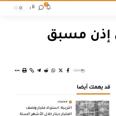
9
أأ
ن إذن مسبق
شارك
قد يهمك أيضا
محليات
التربية: استرداد مليار ونصف
المليار دينار خلال الأشهر الستة