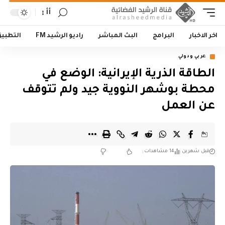
أأ
اخر الاخبار
البرامج
البث المباشر
راديو الرشيد FM
التطبي
عربي ودولي
الطاقة الذرية الإيرانية: الوضع في
محطة بوشهر النووية جيد ولم تتوقف
عن العمل
قبل شهرين
14 مشاهدات