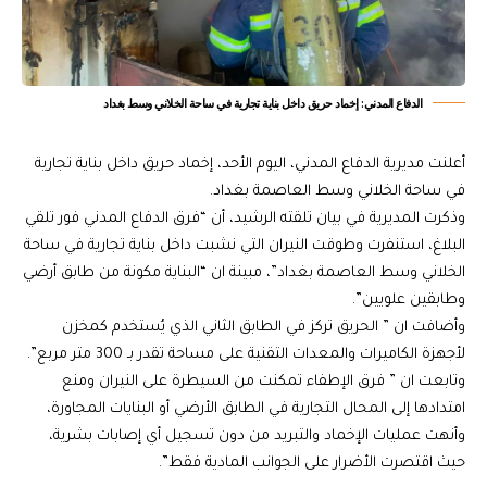
الدفاع المدني: إخماد حريق داخل بناية تجارية في ساحة الخلاني وسط بغداد
أعلنت مديرية الدفاع المدني، اليوم الأحد، إخماد حريق داخل بناية تجارية
في ساحة الخلاني وسط العاصمة بغداد.
وذكرت المديرية في بيان تلقته الرشيد، أن “فرق الدفاع المدني فور تلقي
البلاغ، استنفرت وطوقت النيران التي نشبت داخل بناية تجارية في ساحة
الخلاني وسط العاصمة بغداد”، مبينة ان “البناية مكونة من طابق أرضي
وطابقين علويين”.
وأضافت ان ” الحريق تركز في الطابق الثاني الذي يُستخدم كمخزن
لأجهزة الكاميرات والمعدات التقنية على مساحة تقدر بـ 300 متر مربع”.
وتابعت ان ” فرق الإطفاء تمكنت من السيطرة على النيران ومنع
امتدادها إلى المحال التجارية في الطابق الأرضي أو البنايات المجاورة،
وأنهت عمليات الإخماد والتبريد من دون تسجيل أي إصابات بشرية،
حيث اقتصرت الأضرار على الجوانب المادية فقط”.