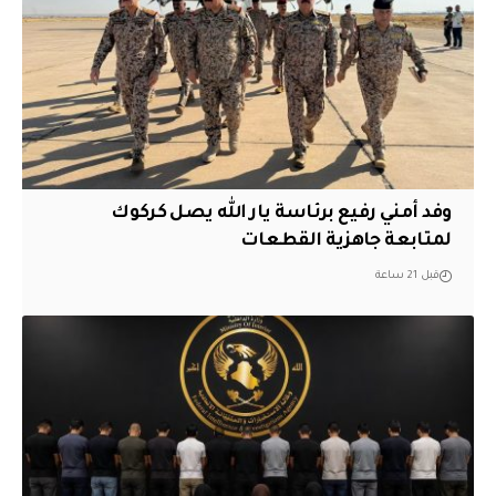
وفد أمني رفيع برئاسة يار الله يصل كركوك
لمتابعة جاهزية القطعات
قبل 21 ساعة