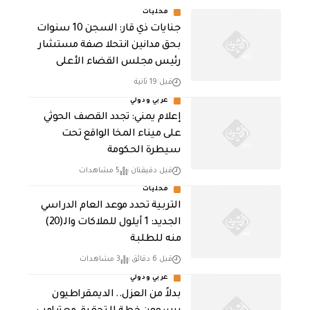
محليات
جنايات ذي قار: السجن 10 سنوات
بحق مدانين انتحلا صفة مستشار
رئيس مجلس القضاء الأعلى
قبل 19 ثانية
عربي ودولي
إعلام يمني: تجدد القصف الحوثي
على ميناء المخا الواقع تحت
سيطرة الحكومة
قبل دقيقتان
5 مشاهدات
محليات
التربية تحدد موعد العام الدراسي
الجديد: 1 أيلول للملاكات والـ(20)
منه للطلبة
قبل 6 دقائق
3 مشاهدات
عربي ودولي
بدلاً من العزل.. الديمقراطيون