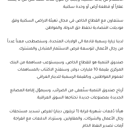
عقاراً أو قطعة أرض أو وحدة سكنية.
سنتعاون مع القطاع الخاص في مجال تهيئة الاراضي السكنية وفق
موديلات اقتصادية تحفظ حق الدولة، والمواطن.
لدينا زيارة رسمية قادمة الى الولايات المتحدة، وسنصطحب معناً عدداً
من رجال الأعمال لتوسعة فرص الاستثمار المتبادل والمشترك.
صندوق التنمية هو للقطاع الخاص، وسيستوعب مساهمة من البنك
المركزي بقيمة 10 مليارات دولار، وسنفتح الاكتتاب بالمساهمات
لعموم المواطنين، وبالقيمة الرسمية للدينار العراقي.
أرباح صندوق التنمية ستُعفى من الضرائب، وسيموّل إقامة المصانع
الجديدة بمصنوعات جديدة تحتاجها السوق العراقية.
هيأنا دُفعات شهرية قرابة (1 تريليون دينار) لغرض تسديد مستحقات
رجال الأعمال والشركات، والمقاولين، وستزداد الدفعات مع انفراجة
أزمات تصدير النفط الخام.