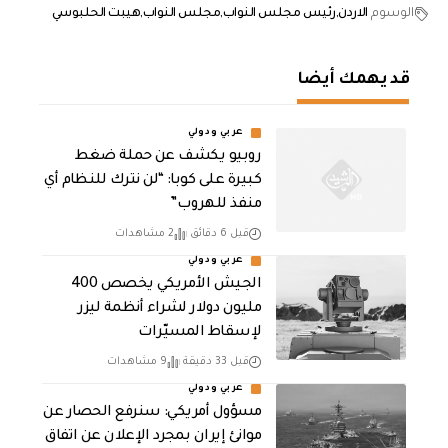
الوسوم
الاردن
رئيس مجلس النواب
مجلس النواب
هيبت الحلبوسي
قد يهمك أيضا
عربي ودولي
روبيو يكشف عن حملة ضغط
كبيرة على كوبا: “لن نترك للنظام أي
منفذ للهروب”
قبل 6 دقائق
2 مشاهدات
عربي ودولي
الجيش الأمريكي يخصص 400
مليون دولار لشراء أنظمة ليزر
لإسقاط المسيّرات
قبل 33 دقيقة
9 مشاهدات
عربي ودولي
مسؤول أمريكي: سنرفع الحصار عن
موانئ إيران بمجرد الإعلان عن اتفاق