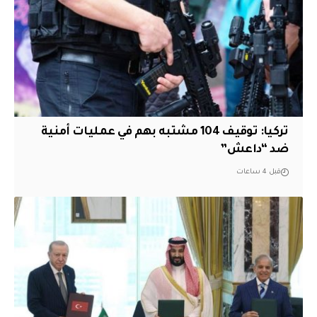
تركيا: توقيف 104 مشتبه بهم في عمليات أمنية
ضد “داعش”
قبل 4 ساعات