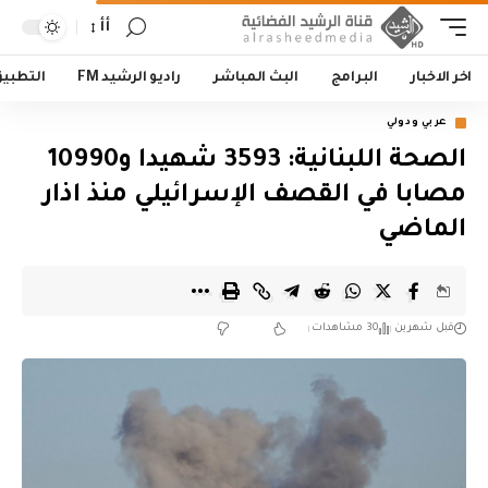
أأ
اخر الاخبار
البرامج
البث المباشر
راديو الرشيد FM
التطبي
عربي ودولي
الصحة اللبنانية: 3593 شهيدا و10990
مصابا في القصف الإسرائيلي منذ اذار
الماضي
قبل شهرين
30 مشاهدات