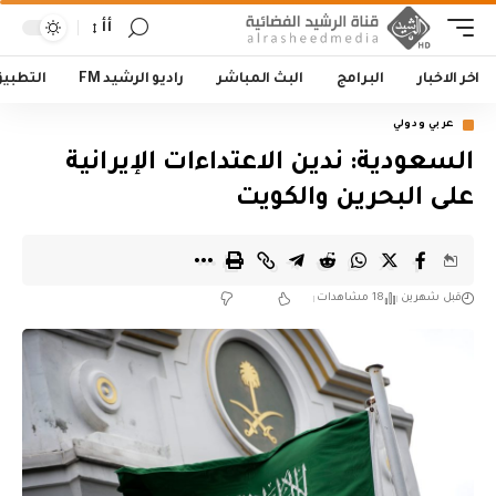
أأ
اخر الاخبار
البرامج
البث المباشر
راديو الرشيد FM
التطبي
عربي ودولي
السعودية: ندين الاعتداءات الإيرانية
على البحرين والكويت
قبل شهرين
18 مشاهدات