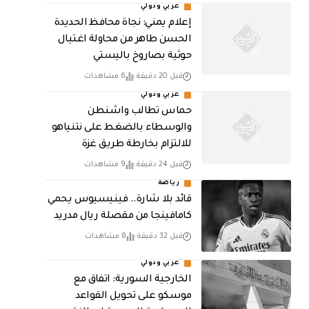
عربي ودولي
إعلام يمني: نجاة محافظ الحديدة
الحسن طاهر من محاولة اغتيال
حوثية بصاروخ باليستي
قبل 20 دقيقة
6 مشاهدات
عربي ودولي
حماس تطالب واشنطن
والوسطاء بالضغط على نتنياهو
للالتزام بخارطة طريق غزة
قبل 24 دقيقة
9 مشاهدات
رياضة
قائد بلا شارة.. فينيسيوس يحمي
كامافينجا من مقصلة ريال مدريد
قبل 32 دقيقة
8 مشاهدات
عربي ودولي
الخارجية السورية: اتفاق مع
موسكو على تحويل القواعد