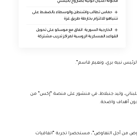
محاولة اغتيال حوثية بصاروخ باليستي
حماس تطالب واشنطن والوسطاء بالضغط على
نتنياهو للالتزام بخارطة طريق غزة
الخارجية السورية: اتفاق مع موسكو على تحويل
القواعد العسكرية الروسية لمراكز تدريب مشتركة
الرئيس نبيه بري، ونعيم قاسم”.
للبناني، وليد جنبلاط، في منشور على منصة “إكس” من
ون أهداف واضحة.
اوض من أجل التفاوض”، مستحضرا تجربة “اتفاقيات