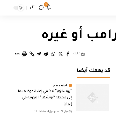
9
أأ
امب أو غيره
شارك
قد يهمك أيضا
عربي ودولي
“روساتوم” تبدأ في إعادة موظفيها
إلى محطة “بوشهر” النووية في
إيران
قبل 9 دقائق
4 مشاهدات