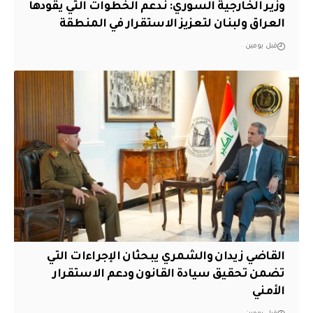
وزير الخارجية السوري: ندعم الخطوات التي يقودها
العراق ولبنان لتعزيز الاستقرار في المنطقة
قبل يومين
القاضي زيدان والشمري يبحثان الإجراءات التي
تضمن تحقيق سيادة القانون ودعم الاستقرار
الأمني