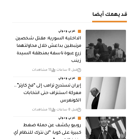
قد يهمك أيضا
عربي ودولي
الداخلية السورية: مقتل شخصين
مرتبطين بداعش خلال محاولتهما
زرع عبوة ناسفة بمنطقة السيدة
زينب
قبل 8 ساعات
13 مشاهدات
عربي ودولي
إيران تستدرج ترامب إلى “فخ كارتر”..
معركة استنزاف حتى انتخابات
الكونغرس
قبل 8 ساعات
13 مشاهدات
عربي ودولي
روبيو يكشف عن حملة ضغط
كبيرة على كوبا: “لن نترك للنظام أي