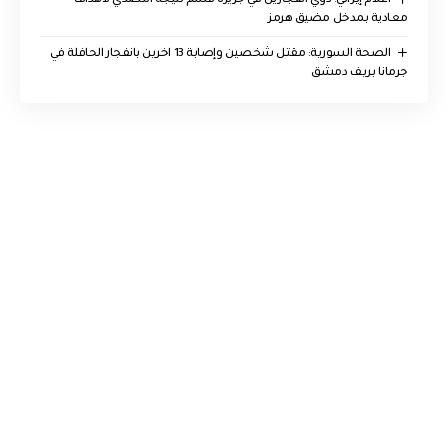
اعلام إيراني: دوي انفجارين في جزيرة قشم نتيجة التصدي لأهداف
معادية بمدخل مضيق هرمز
الصحة السورية: مقتل شخصين وإصابة 13 اخرين بانفجار الحافلة في
جرمانا بريف دمشق