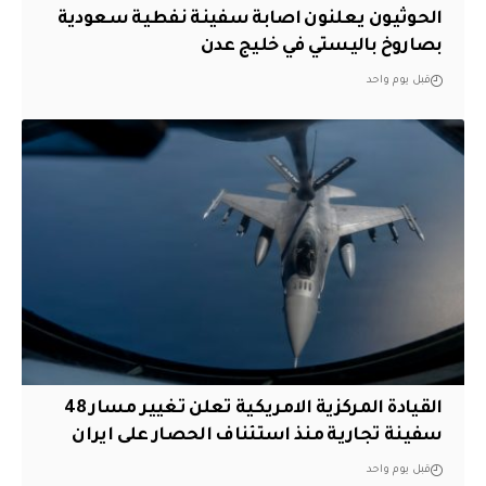
الحوثيون يعلنون اصابة سفينة نفطية سعودية
بصاروخ باليستي في خليج عدن
قبل يوم واحد
القيادة المركزية الامريكية تعلن تغيير مسار 48
سفينة تجارية منذ استئناف الحصار على ايران
قبل يوم واحد