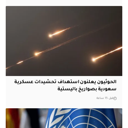
الحوثيون يعلنون استهداف تحشيدات عسكرية
سعودية بصواريخ باليستية
قبل 15 ساعة