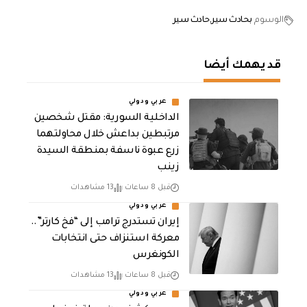
الوسوم
بحادث سير
حادث سير
قد يهمك أيضا
عربي ودولي
الداخلية السورية: مقتل شخصين
مرتبطين بداعش خلال محاولتهما
زرع عبوة ناسفة بمنطقة السيدة
زينب
قبل 8 ساعات
13 مشاهدات
عربي ودولي
إيران تستدرج ترامب إلى “فخ كارتر”..
معركة استنزاف حتى انتخابات
الكونغرس
قبل 8 ساعات
13 مشاهدات
عربي ودولي