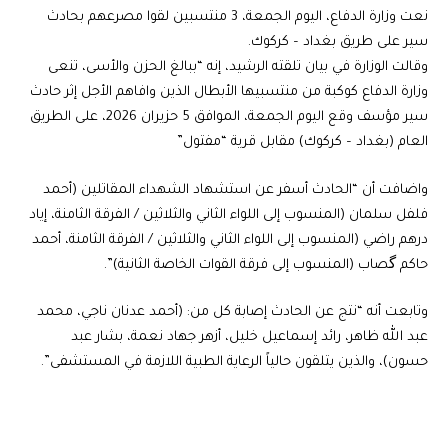
نعت وزارة الدفاع، اليوم الجمعة، 3 منتسبين لقوا مصرعهم بحادث
سير على طريق بغداد – كركوك.
وقالت الوزارة في بيان تلقته الرشيد، إنه “ببالغ الحزن والأسى، تنعى
وزارة الدفاع كوكبة من منتسبيها الأبطال الذين وافاهم الأجل إثر حادث
سير مؤسف وقع اليوم الجمعة، الموافق 5 حزيران 2026، على الطريق
العام (بغداد – كركوك) مقابل قرية “مفتول”
واضافت أن “الحادث أسفر عن استشهاد الشهداء المقاتلين ​(أحمد
فلفل سلمان (المنسوب إلى اللواء الثاني والثلاثين / الفرقة الثامنة، إياد
درهم راضي (المنسوب إلى اللواء الثاني والثلاثين / الفرقة الثامنة، أحمد
حاكم گصاب (المنسوب إلى فرقة القوات الخاصة الثانية)”.
وتابعت أنه “نتج عن الحادث إصابة كل من: (أحمد عدنان ناجي، محمد
عبد الله ظاهر، رائد إسماعيل خليل، أزهر جهاد نعمة، بشار عبد
حسون)، والذين يتلقون حالياً الرعاية الطبية اللازمة في المستشفى”.