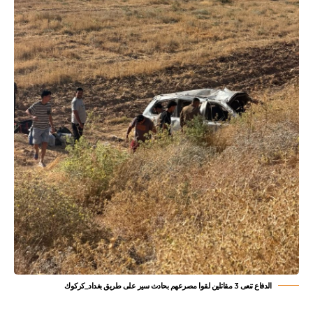
الدفاع تنعى 3 مقاتلين لقوا مصرعهم بحادث سير على طريق بغداد_كركوك