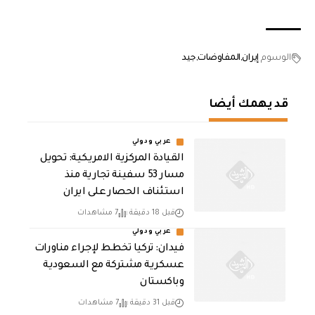
الوسوم
إيران
المفاوضات
جيد
قد يهمك أيضا
عربي ودولي
القيادة المركزية الامريكية: تحويل
مسار 53 سفينة تجارية منذ
استئناف الحصار على ايران
قبل 18 دقيقة
7 مشاهدات
عربي ودولي
فيدان: تركيا تخطط لإجراء مناورات
عسكرية مشتركة مع السعودية
وباكستان
قبل 31 دقيقة
7 مشاهدات