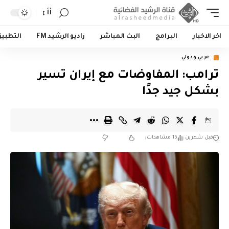
أأ
اخر الاخبار
البرامج
البث المباشر
راديو الرشيد FM
التطبي
عربي ودولي
‏ترامب: المفاوضات مع إيران تسير
بشكل جيد جدًا
قبل شهرين
15 مشاهدات