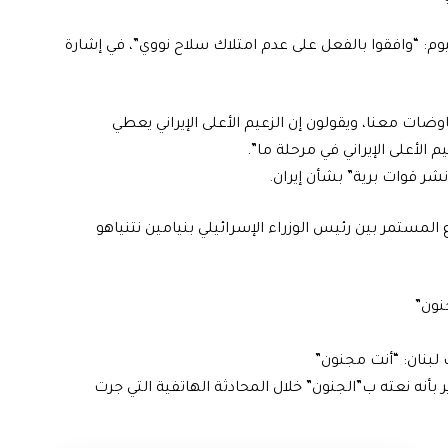
وم: “وافقوا بالفعل على عدم امتلاك سلاح نووي”، في إشارة
ضات معنا، ويقولون إن الزعيم الأعلى الإيراني يعطي
 الأعلى الإيراني في مرحلة ما”.
شر قوات برية” بشأن إيران.
لمستمر بين رئيس الوزراء الإسرائيلي بنيامين نتنياهو
نون”
بنان: “أنت مجنون”
 بأنه نعته ب”الجنون” خلال المحادثة الهاتفية التي جرت