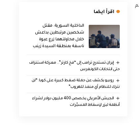
م
اقرأ ايضا
الداخلية السورية: مقتل
شخصين مرتبطين بداعش
خلال محاولتهما زرع عبوة
ناسفة بمنطقة السيدة زينب
إيران تستدرج ترامب إلى “فخ كارتر”.. معركة استنزاف
حتى انتخابات الكونغرس
روبيو يكشف عن حملة ضغط كبيرة على كوبا: “لن
نترك للنظام أي منفذ للهروب”
الجيش الأمريكي يخصص 400 مليون دولار لشراء
أنظمة ليزر لإسقاط المسيّرات