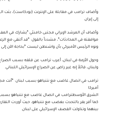
وأضاف ترامب في مقابلة على الإنترنت (بودكاست)، بثت الي
إلى إيران.
وأضاف أن المرشد الإيراني مجتبى خامنئي “يشارك في المفاو
موافقته في المحادثات”، مشدداً بالقول: “قد ألتقي مع الزعيم
ونوه الرئيس الأميركي بأن واشنطن ليست “بحاجة الآن إلى ن
وحول الأزمة في لبنان، أعرب ترامب عن قلقه بسبب الصراع ا
ولبنان، قائلاً إنه غير راض عن الصراع الإسرائيلي اللبناني.
ترامب في اتصال غاضب مع نتنياهو بسبب لبنان: “أنت مج
أميركا
الشرق الأوسطترامب في اتصال غاضب مع نتنياهو بسبب ل
كما أقر يقر بالتحدث بغضب مع نتنياهو، حيث أوردت التقارير
بينهما وتناولت القصف الإسرائيلي على لبنان.