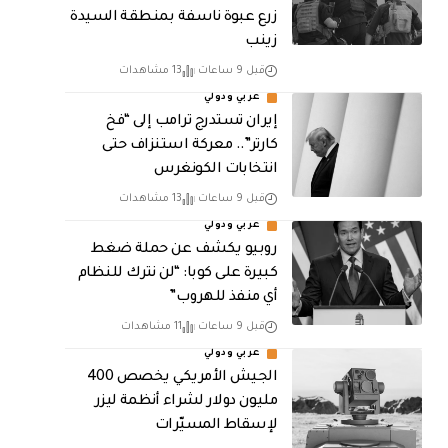
زرع عبوة ناسفة بمنطقة السيدة
زينب
قبل 9 ساعات
13 مشاهدات
عربي ودولي
إيران تستدرج ترامب إلى “فخ
كارتر”.. معركة استنزاف حتى
انتخابات الكونغرس
قبل 9 ساعات
13 مشاهدات
عربي ودولي
روبيو يكشف عن حملة ضغط
كبيرة على كوبا: “لن نترك للنظام
أي منفذ للهروب”
قبل 9 ساعات
11 مشاهدات
عربي ودولي
الجيش الأمريكي يخصص 400
مليون دولار لشراء أنظمة ليزر
لإسقاط المسيّرات