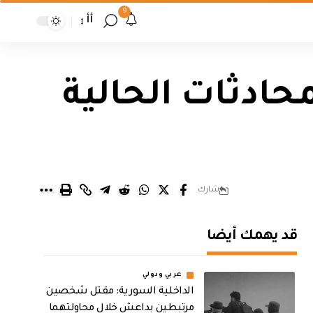
9
أأ
حادثات الحالية
شارك
قد يهمك أيضا
عربي ودولي
الداخلية السورية: مقتل شخصين
مرتبطين بداعش خلال محاولتهما