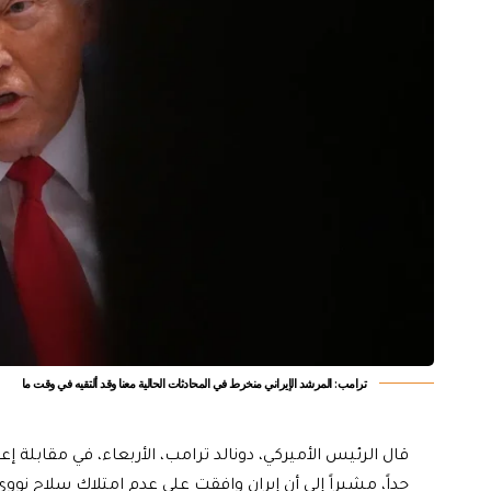
ترامب: المرشد الإيراني منخرط في المحادثات الحالية معنا وقد ألتقيه في وقت ما
قال الرئيس الأميركي، دونالد ترامب، الأربعاء، في مقابلة 
جداً، مشيراً إلى أن إيران وافقت على عدم امتلاك سلاح نووي