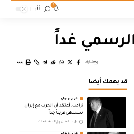
9
أأ
لرسمي غداً
شارك
قد يهمك أيضا
عربي ودولي
‏ترامب: أعتقد أن الحرب مع إيران
ستنتهي قريباً جداً
قبل ساعتين
8 مشاهدات
عربي ودولي