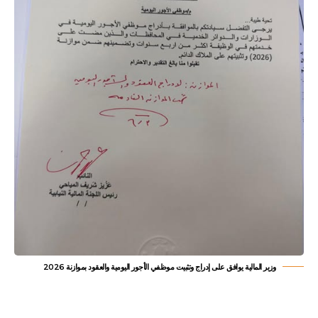
وزير المالية يوافق على إدراج وتثبيت موظفي الأجور اليومية والعقود بموازنة 2026