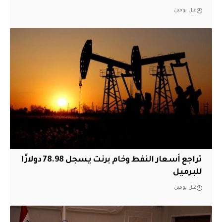
قبل يومين
تراجع أسعار النفط وخام برنت يسجل 78.98 دولارًا
للبرميل
قبل يومين